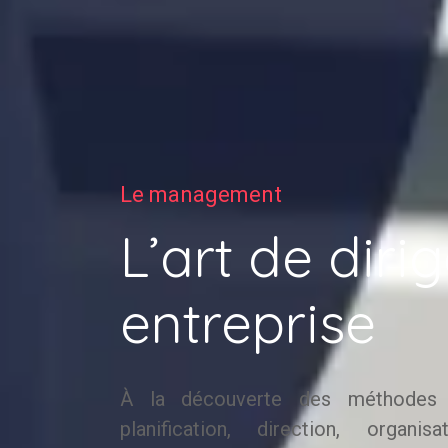
Le management
L’art de diri
entreprise
À la découverte des méthodes e
planification, direction, organ